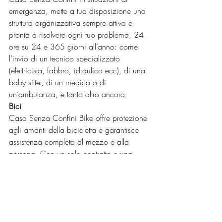
emergenza, mette a tua disposizione una 
struttura organizzativa sempre attiva e 
pronta a risolvere ogni tuo problema, 24 
ore su 24 e 365 giorni all’anno: come 
l’invio di un tecnico specializzato 
(elettricista, fabbro, idraulico ecc), di una 
baby sitter, di un medico o di 
un’ambulanza, e tanto altro ancora.
Bici 
Casa Senza Confini Bike offre protezione 
agli amanti della bicicletta e garantisce 
assistenza completa al mezzo e alla 
persona. Con un solo contratto e una 
piccola spesa proteggi te e il tuo nucleo 
familiare durante l’uso della bicicletta.
Animali 
Casa Senza Confini Pet offre protezione 
ai tuoi animali domestici e chi gli sta 