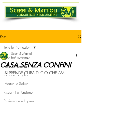
Post
Tutte le Promozioni
Scerri & Mattioli
Tutte le Promozioni
20 giu 2019
CASA SENZA CONFINI
Auto e Mobilità
SI PRENDE CURA DI CIO CHE AMI
Casa e Famiglia
Infortuni e Salute
Risparmi e Pensione
Professione e Impresa